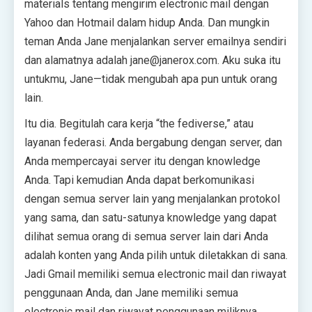
materials tentang mengirim electronic mail dengan
Yahoo dan Hotmail dalam hidup Anda. Dan mungkin
teman Anda Jane menjalankan server emailnya sendiri
dan alamatnya adalah jane@janerox.com. Aku suka itu
untukmu, Jane—tidak mengubah apa pun untuk orang
lain.
Itu dia. Begitulah cara kerja “the fediverse,” atau
layanan federasi. Anda bergabung dengan server, dan
Anda mempercayai server itu dengan knowledge
Anda. Tapi kemudian Anda dapat berkomunikasi
dengan semua server lain yang menjalankan protokol
yang sama, dan satu-satunya knowledge yang dapat
dilihat semua orang di semua server lain dari Anda
adalah konten yang Anda pilih untuk diletakkan di sana.
Jadi Gmail memiliki semua electronic mail dan riwayat
penggunaan Anda, dan Jane memiliki semua
electronic mail dan riwayat penggunaan miliknya