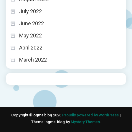
July 2022
June 2022
May 2022
April 2022
March 2022
Copyright © ogma blog 2026
Proudly powered by WordPress
|
Theme: ogma-blog by
Mystery Themes
.