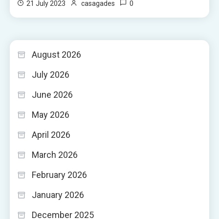
0
21 July 2023
casagades
August 2026
July 2026
June 2026
May 2026
April 2026
March 2026
February 2026
January 2026
December 2025