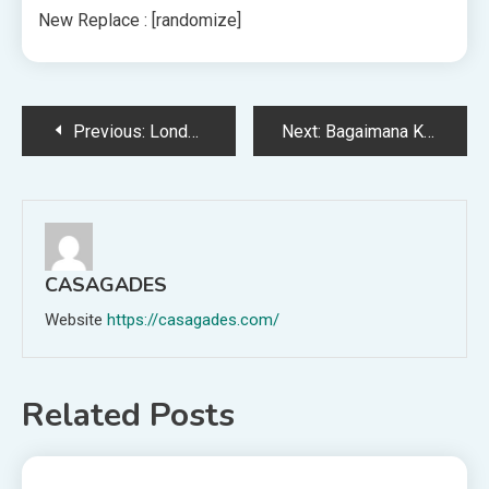
New Replace : [randomize]
Post
Previous:
London Menginginkan Pengungsi Crypto Amerika
Next:
Bagaimana Kebijakan Privasi Utas Dibandingkan dengan Kebijakan Privasi Twitter (dan Rivalnya)
navigation
CASAGADES
Website
https://casagades.com/
Related Posts